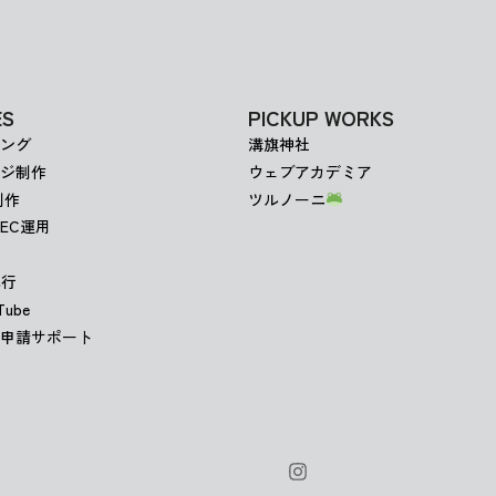
ES
PICKUP WORKS
ング
溝旗神社
ジ制作
ウェブアカデミア
制作
ツルノーニ
EC運用
代行
ube
申請サポート