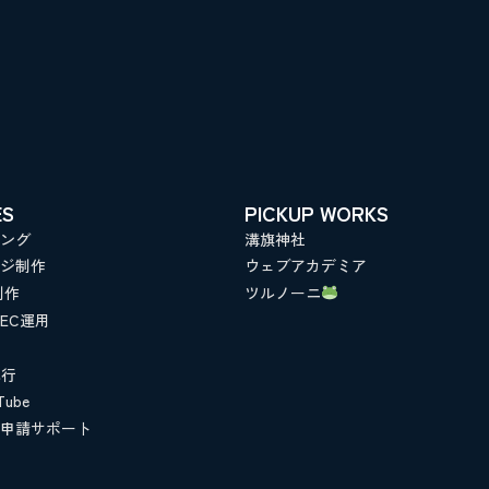
ES
PICKUP WORKS
ング
溝旗神社
ジ制作
ウェブアカデミア
制作
ツルノーニ
EC運用
代行
ube
申請サポート