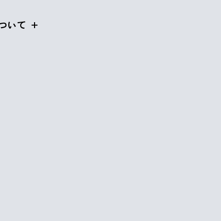
ついて
-09
by
 Comments
rabona