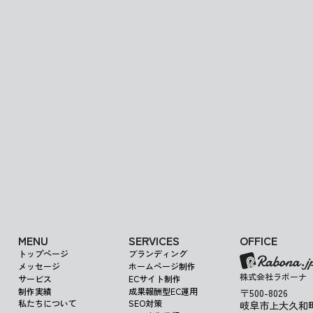
この度、事務所を引っ越しすることになりました。 伴いまして電話番号
も変更となっております。※しばらくの期間は旧...
Get in Touch
MENU
SERVICES
OFFICE
トップページ
ブランディング
メッセージ
ホームページ制作
株式会社ラボーナ
サービス
ECサイト制作
制作実績
成果報酬型EC運用
〒500-8026
私たちについて
SEO対策
岐阜市上大久和町1