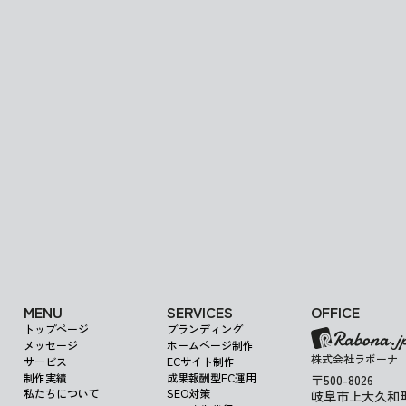
この度、事務所を引っ越しすることになりました。 伴いまして電話番号
も変更となっております。※しばらくの期間は旧...
Get in Touch
MENU
SERVICES
OFFICE
トップページ
ブランディング
メッセージ
ホームページ制作
株式会社ラボーナ
サービス
ECサイト制作
制作実績
成果報酬型EC運用
〒500-8026
私たちについて
SEO対策
岐阜市上大久和町1