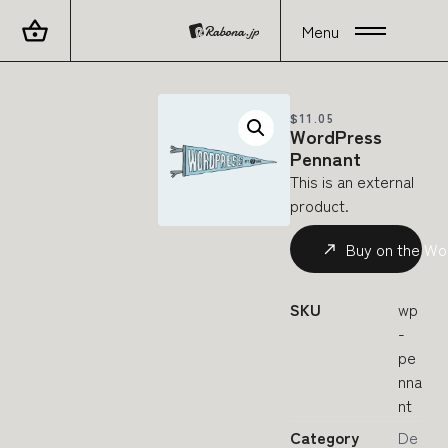
Menu
$
11.05
WordPress
Pennant
This is an external
product.
Buy on the Wo
SKU
wp
-
pe
nna
nt
Category
De