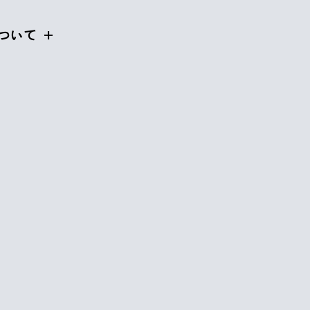
ついて
by
Comments
rabona